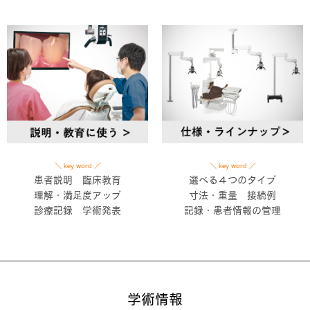
＼ key word ／
＼ key word ／
選べる４つのタイプ
患者説明 臨床教育
寸法・重量 接続例
理解・満足度アップ
記録・患者情報の管理
診療記録 学術発表
学術情報