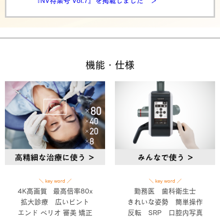
『NV特集号 Vol.7』を掲載しました ＞
機能・仕様
＼ key word ／
＼ key word ／
4K高画質 最高倍率80x
勤務医 歯科衛生士
拡大診療 広いピント
きれいな姿勢 簡単操作
エンド ペリオ 審美 矯正
反転 SRP 口腔内写真